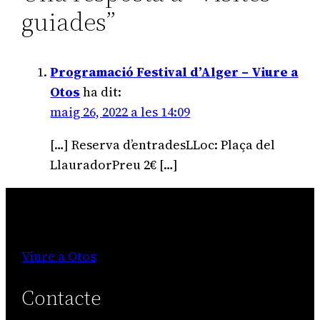
guiades”
Programació Festival d’Alger – Viure a
Otos
ha dit:
maig 26, 2022 a les 14:09
[…] Reserva d’entradesLLoc: Plaça del
LlauradorPreu 2€ […]
Viure a Otos
Contacte