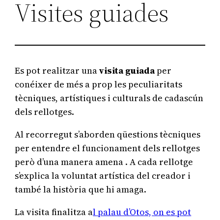
Visites guiades
a
Es pot realitzar una
visita guiada
per
conéixer de més a prop les peculiaritats
tècniques, artístiques i culturals de cadascún
dels rellotges.
Al recorregut s’aborden qüestions tècniques
per entendre el funcionament dels rellotges
però d’una manera amena . A cada rellotge
s’explica la voluntat artística del creador i
també la història que hi amaga.
La visita finalitza a
l palau d’Otos, on es pot