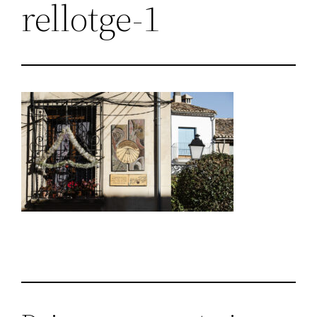
rellotge-1
a