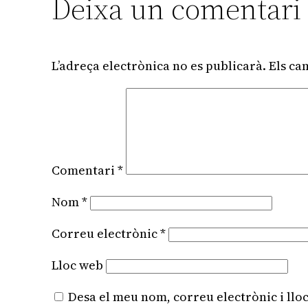
Deixa un comentari
L’adreça electrònica no es publicarà.
Els ca
Comentari
*
Nom
*
Correu electrònic
*
Lloc web
Desa el meu nom, correu electrònic i ll