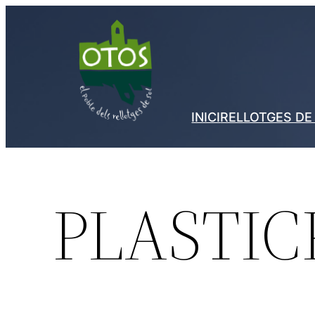
Vés
al
contingut
INICI
RELLOTGES DE
PLASTIC