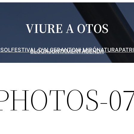
VIURE A OTOS
 SOL
FESTIVAL D'ALGER
ANTONI MIRÓ
NATURA
PATR
BLOG
AJUNTAMENT
AGENDA
PHOTOS-0