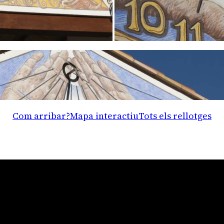
Com arribar?
Mapa interactiu
Tots els rellotges