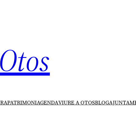
 Otos
URA
PATRIMONI
AGENDA
VIURE A OTOS
BLOG
AJUNTAM