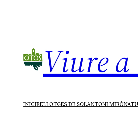
Vés
al
contingut
Viure a
INICI
RELLOTGES DE SOL
ANTONI MIRÓ
NAT