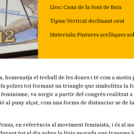
Lloc: Camí de la font de Baix
Tipus: Vertical declinant oest
Materials: Pintures acríliques so
a, homenatja el treball de les dones i té com a motiu
i els polzes tot formant un triangle que simbolitza la 
eminisme, va sorgir a partir del congrés realitzat a Pa
ció al puny alçat, com una forma de distanciar-se de
Venus, en referència al moviment feminista, i és al m
durant tot el dia sobre la línia morada que travessa 