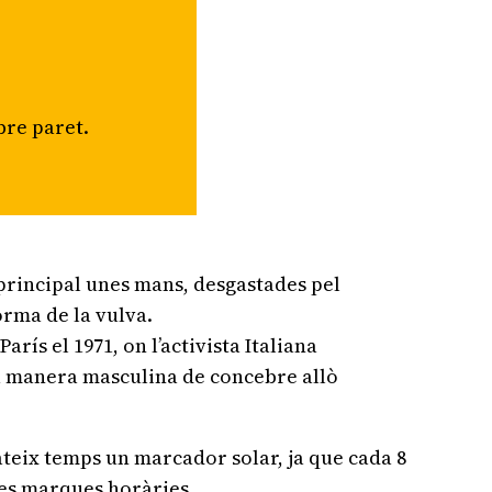
bre paret.
 principal unes mans, desgastades pel
forma de la vulva.
rís el 1971, on l’activista Italiana
 la manera masculina de concebre allò
ateix temps un marcador solar, ja que cada 8
les marques horàries.