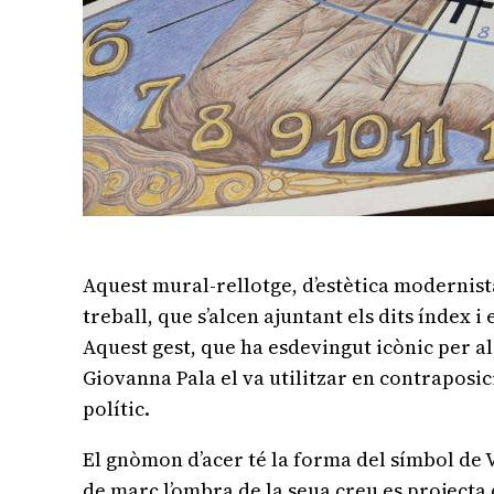
Aquest mural-rellotge, d’estètica modernist
treball, que s’alcen ajuntant els dits índex 
Aquest gest, que ha esdevingut icònic per al f
Giovanna Pala el va utilitzar en contraposi
polític.
El gnòmon d’acer té la forma del símbol de 
de març l’ombra de la seua creu es projecta 