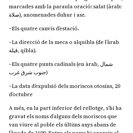
marcades amb la paraula oració: salat (àrab:
صلاة), anomenades duhur i asr.
−Els quatre canvis d’estació.
−La direcció de la meca o alquibla (de l’àrab
قبلة, qibla).
−Els quatre punts cadinals (en àrab, شمال
جنوب شرق غرب)
−La data d’expulsió dels moriscos otosins, 20
d’octubre
A més, en la part inferior del rellotge, s’hi ha
gravat els noms d’alguns dels moriscos que
van viure al poble els últims anys abans de
l’èxode de 1609. Entre els noms hi apareix el