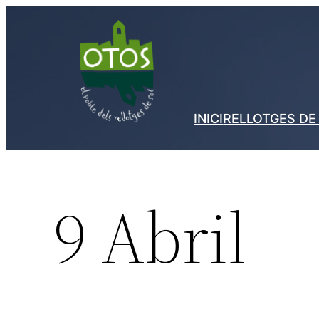
Vés
al
contingut
INICI
RELLOTGES DE
9 Abril