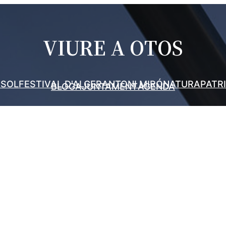
VIURE A OTOS
 SOL
FESTIVAL D'ALGER
ANTONI MIRÓ
NATURA
PATR
BLOG
AJUNTAMENT
AGENDA