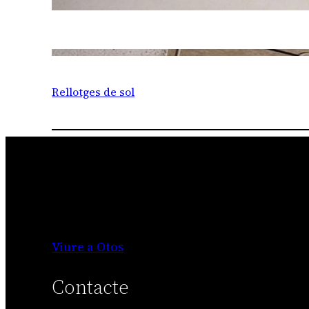
Rellotges de sol
Viure a Otos
Contacte