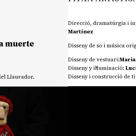
Direcció, dramatúrgia i i
Martínez
la muerte
Disseny de so i música ori
Disseny de vestuari:
Maria
Disseny y il·luminació:
Luc
Disseny i construcció de ti
del Llaurador.