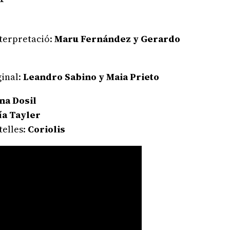
nterpretació:
Maru Fernández y Gerardo
ginal:
Leandro Sabino y Maia Prieto
na Dosil
ía Tayler
telles:
Coriolis