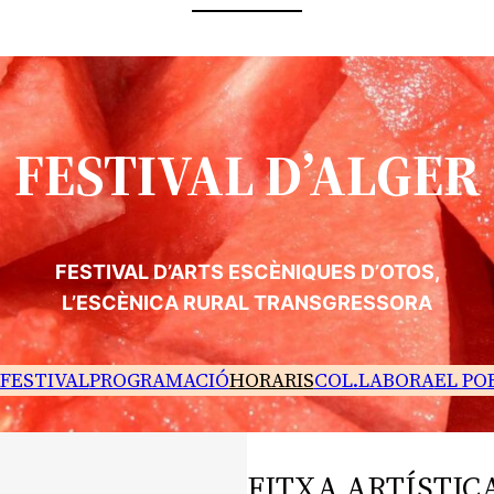
FESTIVAL D’ALGER
FESTIVAL D’ARTS ESCÈNIQUES D’OTOS,
L’ESCÈNICA RURAL TRANSGRESSORA
 FESTIVAL
PROGRAMACIÓ
HORARIS
COL.LABORA
EL PO
FITXA ARTÍSTIC