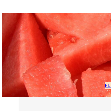
Vés
al
contingut
EL