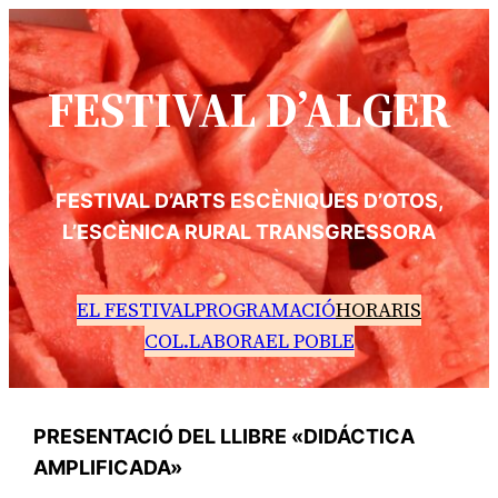
FESTIVAL D’ALGER
FESTIVAL D’ARTS ESCÈNIQUES D’OTOS,
L’ESCÈNICA RURAL TRANSGRESSORA
EL FESTIVAL
PROGRAMACIÓ
HORARIS
COL.LABORA
EL POBLE
PRESENTACIÓ DEL LLIBRE «DIDÁCTICA
AMPLIFICADA»